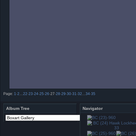
Page:
1
·
2
…
22
·
23
·
24
·
25
·
26
·
27
·
28
·
29
·
30
·
31
·
32
…
34
·
35
Album Tree
Navigator