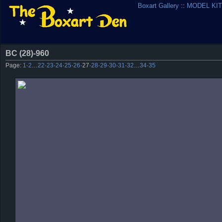
Boxart Gallery
::
MODEL KIT
BC (28)-960
Page:
1
·
2
…
22
·
23
·
24
·
25
·
26
·
27
·
28
·
29
·
30
·
31
·
32
…
34
·
35