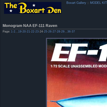
Boxart Gallery
::
MODEL KIT
Monogram NAA EF-111 Raven
Page:
1
·
2
…
19
·
20
·
21
·
22
·
23
·
24
·
25
·
26
·
27
·
28
·
29
…
36
·
37