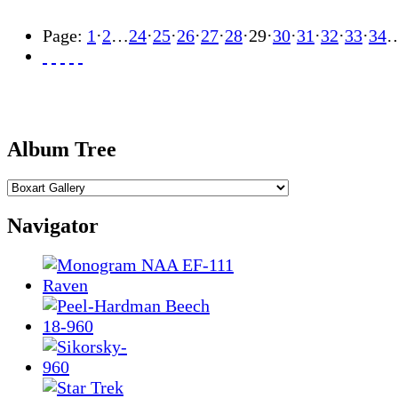
Page:
1
·
2
…
24
·
25
·
26
·
27
·
28
·
29
·
30
·
31
·
32
·
33
·
34
Album Tree
Navigator