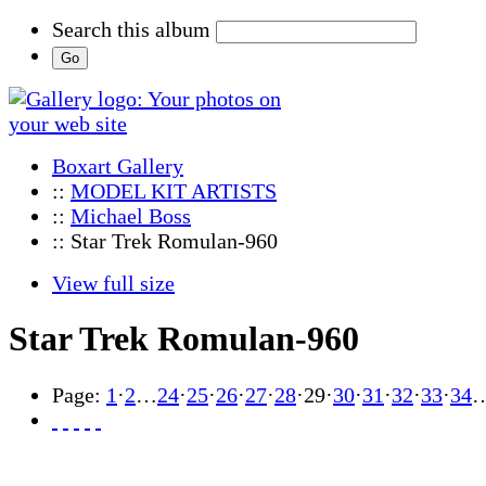
Search this album
Boxart Gallery
::
MODEL KIT ARTISTS
::
Michael Boss
:: Star Trek Romulan-960
View full size
Star Trek Romulan-960
Page:
1
·
2
…
24
·
25
·
26
·
27
·
28
·
29
·
30
·
31
·
32
·
33
·
34