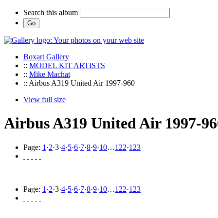
Search this album
Boxart Gallery
::
MODEL KIT ARTISTS
::
Mike Machat
:: Airbus A319 United Air 1997-960
View full size
Airbus A319 United Air 1997-96
Page:
1
·
2
·
3
·
4
·
5
·
6
·
7
·
8
·
9
·
10
…
122
·
123
Page:
1
·
2
·
3
·
4
·
5
·
6
·
7
·
8
·
9
·
10
…
122
·
123