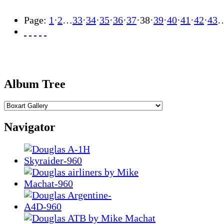
Page:
1
·
2
…
33
·
34
·
35
·
36
·
37
·
38
·
39
·
40
·
41
·
42
·
43
Album Tree
Navigator