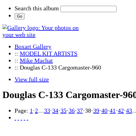
Search this album
Boxart Gallery
::
MODEL KIT ARTISTS
::
Mike Machat
:: Douglas C-133 Cargomaster-960
View full size
Douglas C-133 Cargomaster-96
Page:
1
·
2
…
33
·
34
·
35
·
36
·
37
·
38
·
39
·
40
·
41
·
42
·
43