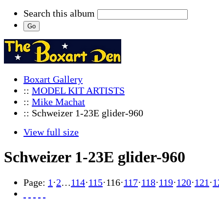
Search this album
Boxart Gallery
::
MODEL KIT ARTISTS
::
Mike Machat
:: Schweizer 1-23E glider-960
View full size
Schweizer 1-23E glider-960
Page:
1
·
2
…
114
·
115
·
116
·
117
·
118
·
119
·
120
·
121
·
1