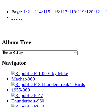
Page:
1
·
2
…
114
·
115
·
116
·
117
·
118
·
119
·
120
·
121
·
1
Album Tree
Navigator