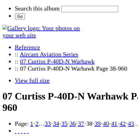
Search this album
Reference
::
Aircam Aviation Series
::
07 Curtiss P-40D-N Warhawk
:: 07 Curtiss P-40D-N Warhawk Page 38-960
View full size
07 Curtiss P-40D-N Warhawk P
960
Page:
1
·
2
…
33
·
34
·
35
·
36
·
37
·
38
·
39
·
40
·
41
·
42
·
43