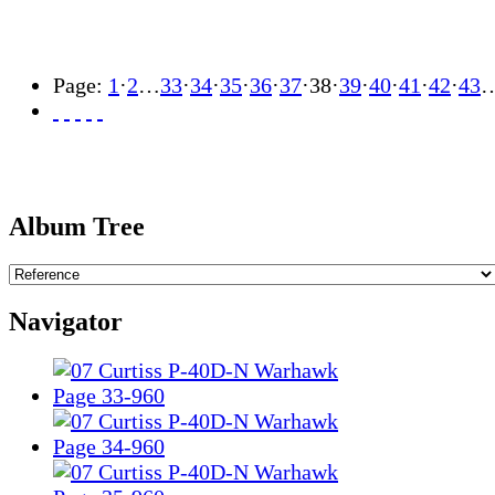
Page:
1
·
2
…
33
·
34
·
35
·
36
·
37
·
38
·
39
·
40
·
41
·
42
·
43
Album Tree
Navigator