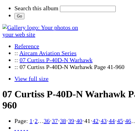
Search this album
Reference
::
Aircam Aviation Series
::
07 Curtiss P-40D-N Warhawk
:: 07 Curtiss P-40D-N Warhawk Page 41-960
View full size
07 Curtiss P-40D-N Warhawk P
960
Page:
1
·
2
…
36
·
37
·
38
·
39
·
40
·
41
·
42
·
43
·
44
·
45
·
46