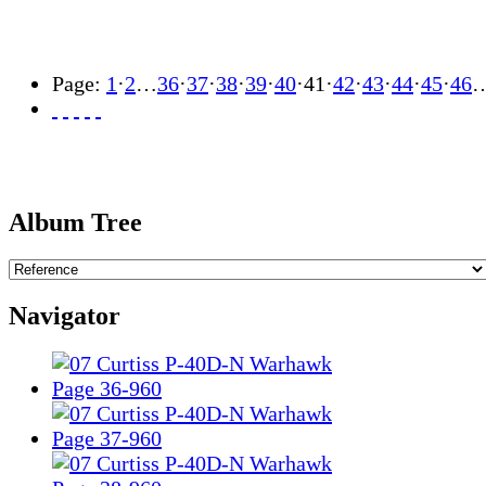
Page:
1
·
2
…
36
·
37
·
38
·
39
·
40
·
41
·
42
·
43
·
44
·
45
·
46
Album Tree
Navigator