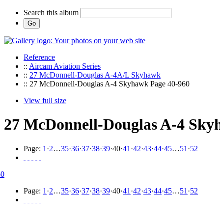
Search this album
Reference
::
Aircam Aviation Series
::
27 McDonnell-Douglas A-4A/L Skyhawk
:: 27 McDonnell-Douglas A-4 Skyhawk Page 40-960
View full size
27 McDonnell-Douglas A-4 Sky
Page:
1
·
2
…
35
·
36
·
37
·
38
·
39
·
40
·
41
·
42
·
43
·
44
·
45
…
51
·
52
Page:
1
·
2
…
35
·
36
·
37
·
38
·
39
·
40
·
41
·
42
·
43
·
44
·
45
…
51
·
52