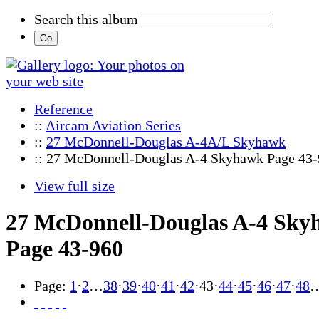
Search this album
Reference
::
Aircam Aviation Series
::
27 McDonnell-Douglas A-4A/L Skyhawk
:: 27 McDonnell-Douglas A-4 Skyhawk Page 43
View full size
27 McDonnell-Douglas A-4 Sk
Page 43-960
Page:
1
·
2
…
38
·
39
·
40
·
41
·
42
·
43
·
44
·
45
·
46
·
47
·
48