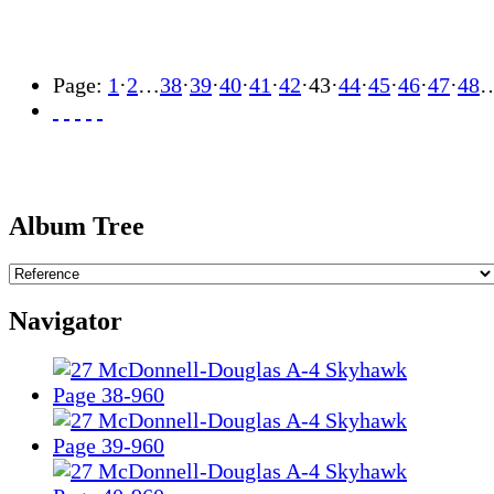
Page:
1
·
2
…
38
·
39
·
40
·
41
·
42
·
43
·
44
·
45
·
46
·
47
·
48
Album Tree
Navigator