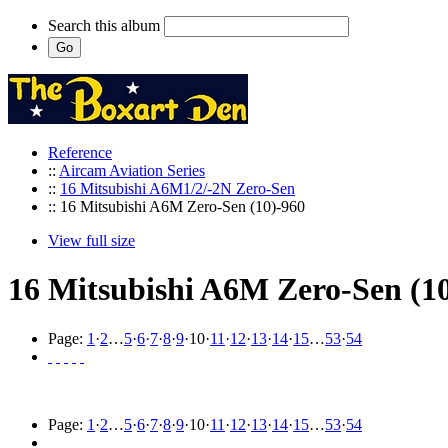
Search this album
Reference
::
Aircam Aviation Series
::
16 Mitsubishi A6M1/2/-2N Zero-Sen
:: 16 Mitsubishi A6M Zero-Sen (10)-960
View full size
16 Mitsubishi A6M Zero-Sen (1
Page:
1
·
2
…
5
·
6
·
7
·
8
·
9
·
10
·
11
·
12
·
13
·
14
·
15
…
53
·
54
Page:
1
·
2
…
5
·
6
·
7
·
8
·
9
·
10
·
11
·
12
·
13
·
14
·
15
…
53
·
54