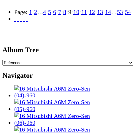
Page:
1
·
2
…
4
·
5
·
6
·
7
·
8
·
9
·
10
·
11
·
12
·
13
·
14
…
53
·
54
Album Tree
Navigator