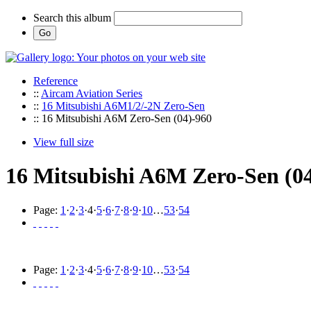
Search this album
Reference
::
Aircam Aviation Series
::
16 Mitsubishi A6M1/2/-2N Zero-Sen
:: 16 Mitsubishi A6M Zero-Sen (04)-960
View full size
16 Mitsubishi A6M Zero-Sen (0
Page:
1
·
2
·
3
·
4
·
5
·
6
·
7
·
8
·
9
·
10
…
53
·
54
Page:
1
·
2
·
3
·
4
·
5
·
6
·
7
·
8
·
9
·
10
…
53
·
54