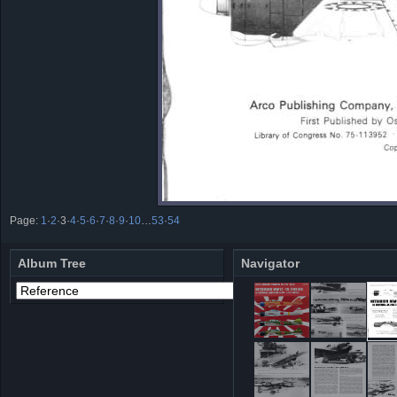
Page:
1
·
2
·
3
·
4
·
5
·
6
·
7
·
8
·
9
·
10
…
53
·
54
Album Tree
Navigator