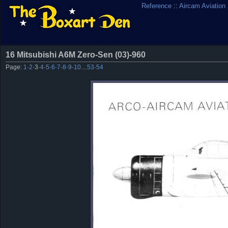
Reference
::
Aircam Aviation
16 Mitsubishi A6M Zero-Sen (03)-960
Page:
1
·
2
·
3
·
4
·
5
·
6
·
7
·
8
·
9
·
10
…
53
·
54