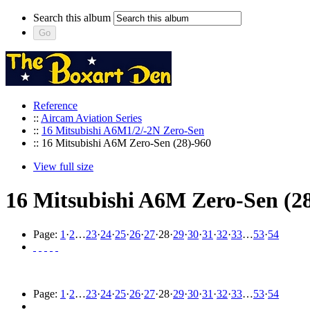
Search this album
Reference
::
Aircam Aviation Series
::
16 Mitsubishi A6M1/2/-2N Zero-Sen
:: 16 Mitsubishi A6M Zero-Sen (28)-960
View full size
16 Mitsubishi A6M Zero-Sen (2
Page:
1
·
2
…
23
·
24
·
25
·
26
·
27
·
28
·
29
·
30
·
31
·
32
·
33
…
53
·
54
Page:
1
·
2
…
23
·
24
·
25
·
26
·
27
·
28
·
29
·
30
·
31
·
32
·
33
…
53
·
54