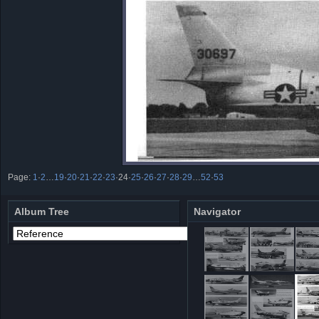
Page:
1
·
2
…
19
·
20
·
21
·
22
·
23
·
24
·
25
·
26
·
27
·
28
·
29
…
52
·
53
Album Tree
Navigator