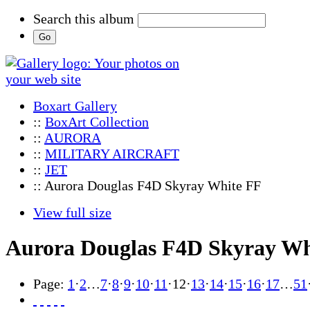
Search this album
Boxart Gallery
::
BoxArt Collection
::
AURORA
::
MILITARY AIRCRAFT
::
JET
:: Aurora Douglas F4D Skyray White FF
View full size
Aurora Douglas F4D Skyray Wh
Page:
1
·
2
…
7
·
8
·
9
·
10
·
11
·
12
·
13
·
14
·
15
·
16
·
17
…
51