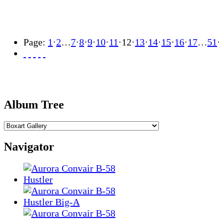
Page:
1
·
2
…
7
·
8
·
9
·
10
·
11
·
12
·
13
·
14
·
15
·
16
·
17
…
51
Album Tree
Navigator