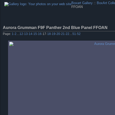
Boxart Gallery
::
BoxArt Coll
FFOAN
Aurora Grumman F9F Panther 2nd Blue Panel FFOAN
Page:
1
·
2
…
12
·
13
·
14
·
15
·
16
·
17
·
18
·
19
·
20
·
21
·
22
…
51
·
52