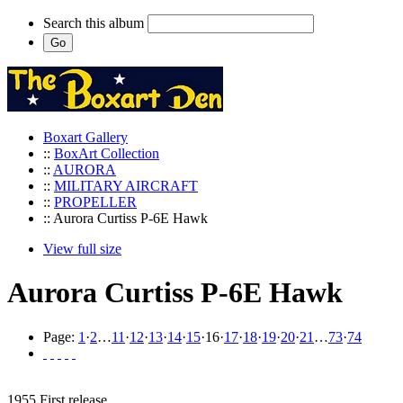
Search this album
Boxart Gallery
::
BoxArt Collection
::
AURORA
::
MILITARY AIRCRAFT
::
PROPELLER
:: Aurora Curtiss P-6E Hawk
View full size
Aurora Curtiss P-6E Hawk
Page:
1
·
2
…
11
·
12
·
13
·
14
·
15
·
16
·
17
·
18
·
19
·
20
·
21
…
73
·
74
1955 First release