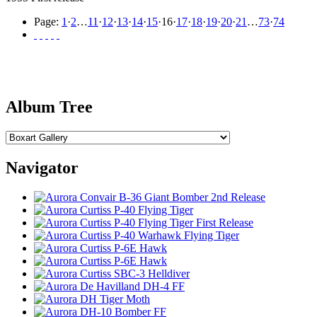
Page:
1
·
2
…
11
·
12
·
13
·
14
·
15
·
16
·
17
·
18
·
19
·
20
·
21
…
73
·
74
Album Tree
Navigator