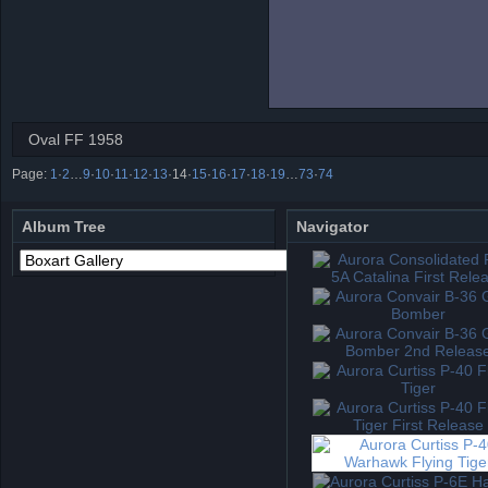
Oval FF 1958
Page:
1
·
2
…
9
·
10
·
11
·
12
·
13
·
14
·
15
·
16
·
17
·
18
·
19
…
73
·
74
Album Tree
Navigator