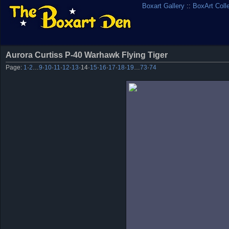
Boxart Gallery
::
BoxArt Coll
Aurora Curtiss P-40 Warhawk Flying Tiger
Page:
1
·
2
…
9
·
10
·
11
·
12
·
13
·
14
·
15
·
16
·
17
·
18
·
19
…
73
·
74