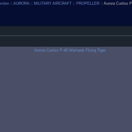
ection
::
AURORA
::
MILITARY AIRCRAFT
::
PROPELLER
:: Aurora Curtiss 