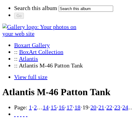
Search this album
Boxart Gallery
::
BoxArt Collection
::
Atlantis
:: Atlantis M-46 Patton Tank
View full size
Atlantis M-46 Patton Tank
Page:
1
·
2
…
14
·
15
·
16
·
17
·
18
·
19
·
20
·
21
·
22
·
23
·
24