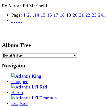
Ex Aurora Ed Marinelli
Page:
1
·
2
…
14
·
15
·
16
·
17
·
18
·
19
·
20
·
21
·
22
·
23
·
24
Album Tree
Navigator