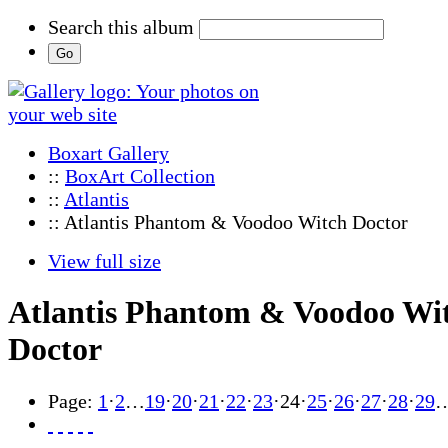
Search this album
Boxart Gallery
::
BoxArt Collection
::
Atlantis
:: Atlantis Phantom & Voodoo Witch Doctor
View full size
Atlantis Phantom & Voodoo Wi
Doctor
Page:
1
·
2
…
19
·
20
·
21
·
22
·
23
·
24
·
25
·
26
·
27
·
28
·
29