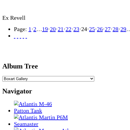
Ex Revell
Page:
1
·
2
…
19
·
20
·
21
·
22
·
23
·
24
·
25
·
26
·
27
·
28
·
29
Album Tree
Navigator