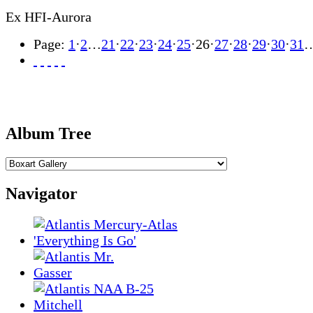
Ex HFI-Aurora
Page:
1
·
2
…
21
·
22
·
23
·
24
·
25
·
26
·
27
·
28
·
29
·
30
·
31
Album Tree
Navigator