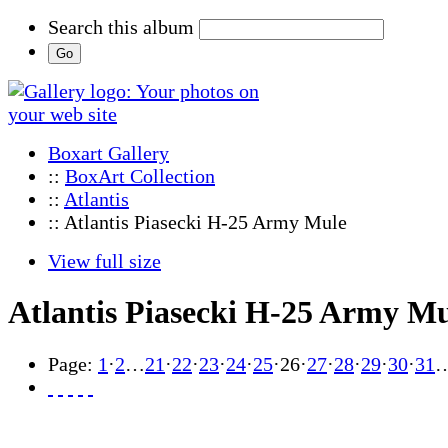
Search this album
Boxart Gallery
::
BoxArt Collection
::
Atlantis
:: Atlantis Piasecki H-25 Army Mule
View full size
Atlantis Piasecki H-25 Army M
Page:
1
·
2
…
21
·
22
·
23
·
24
·
25
·
26
·
27
·
28
·
29
·
30
·
31