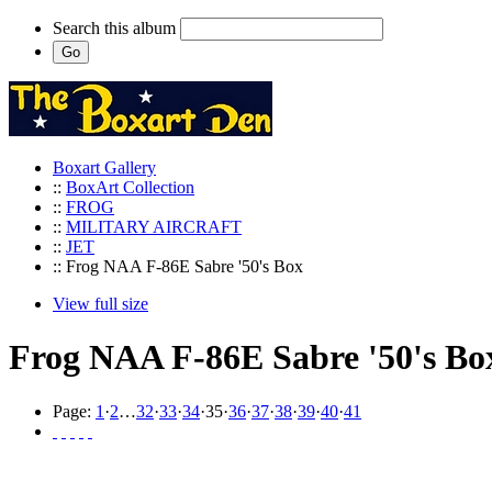
Search this album
Boxart Gallery
::
BoxArt Collection
::
FROG
::
MILITARY AIRCRAFT
::
JET
:: Frog NAA F-86E Sabre '50's Box
View full size
Frog NAA F-86E Sabre '50's Bo
Page:
1
·
2
…
32
·
33
·
34
·
35
·
36
·
37
·
38
·
39
·
40
·
41