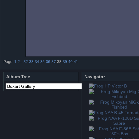
Page:
1
·
2
…
32
·
33
·
34
·
35
·
36
·
37
·
38
·
39
·
40
·
41
Album Tree
Navigator