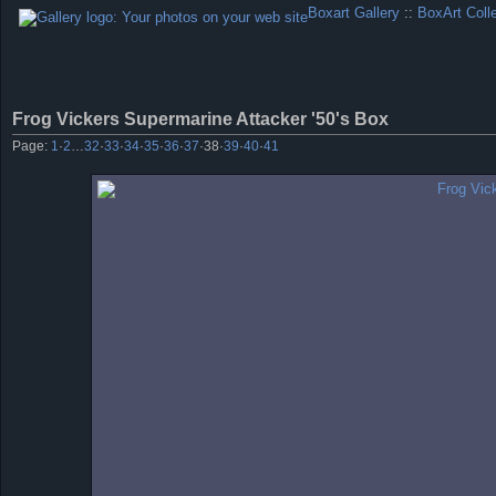
Boxart Gallery
::
BoxArt Coll
Frog Vickers Supermarine Attacker '50's Box
Page:
1
·
2
…
32
·
33
·
34
·
35
·
36
·
37
·
38
·
39
·
40
·
41