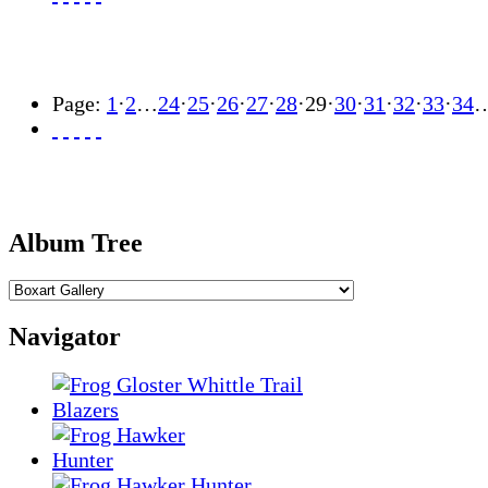
Page:
1
·
2
…
24
·
25
·
26
·
27
·
28
·
29
·
30
·
31
·
32
·
33
·
34
Album Tree
Navigator