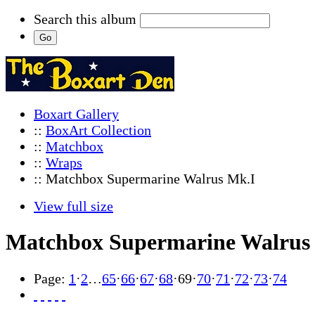
Search this album
Boxart Gallery
::
BoxArt Collection
::
Matchbox
::
Wraps
:: Matchbox Supermarine Walrus Mk.I
View full size
Matchbox Supermarine Walrus
Page:
1
·
2
…
65
·
66
·
67
·
68
·
69
·
70
·
71
·
72
·
73
·
74