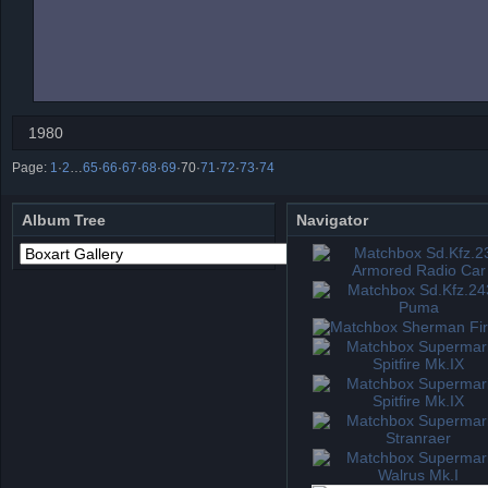
1980
Page:
1
·
2
…
65
·
66
·
67
·
68
·
69
·
70
·
71
·
72
·
73
·
74
Album Tree
Navigator