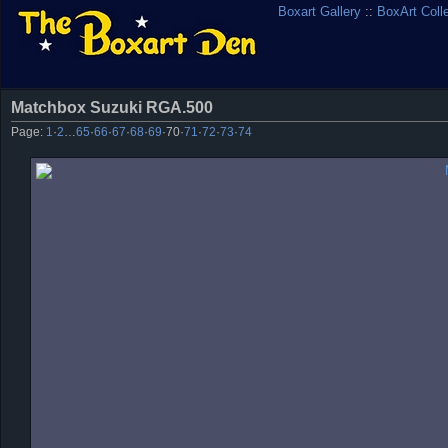
Boxart Gallery
::
BoxArt Coll
Matchbox Suzuki RGA.500
Page:
1
·
2
…
65
·
66
·
67
·
68
·
69
·
70
·
71
·
72
·
73
·
74