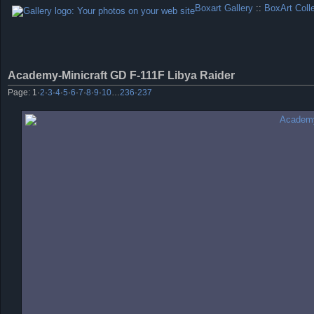
Boxart Gallery
::
BoxArt Coll
Academy-Minicraft GD F-111F Libya Raider
Page:
1
·
2
·
3
·
4
·
5
·
6
·
7
·
8
·
9
·
10
…
236
·
237