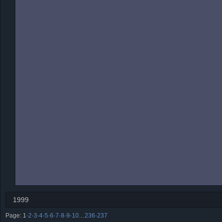
1999
Page:
1
·
2
·
3
·
4
·
5
·
6
·
7
·
8
·
9
·
10
…
236
·
237