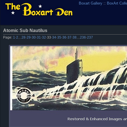
Boxart Gallery
::
BoxArt Coll
Atomic Sub Nautilus
Page:
1
·
2
…
28
·
29
·
30
·
31
·
32
·
33
·
34
·
35
·
36
·
37
·
38
…
236
·
237