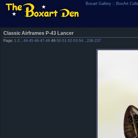
Boxart Gallery
::
BoxArt Coll
Classic Airframes P-43 Lancer
Page:
1
·
2
…
44
·
45
·
46
·
47
·
48
·
49
·
50
·
51
·
52
·
53
·
54
…
236
·
237