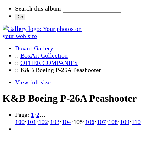
Search this album
Boxart Gallery
::
BoxArt Collection
::
OTHER COMPANIES
:: K&B Boeing P-26A Peashooter
View full size
K&B Boeing P-26A Peashooter
Page:
1
·
2
…
100
·
101
·
102
·
103
·
104
·
105
·
106
·
107
·
108
·
109
·
110