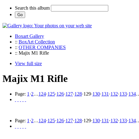
Search this album
Boxart Gallery
::
BoxArt Collection
::
OTHER COMPANIES
:: Majix M1 Rifle
View full size
Majix M1 Rifle
Page:
1
·
2
…
124
·
125
·
126
·
127
·
128
·
129
·
130
·
131
·
132
·
133
·
134
Page:
1
·
2
…
124
·
125
·
126
·
127
·
128
·
129
·
130
·
131
·
132
·
133
·
134