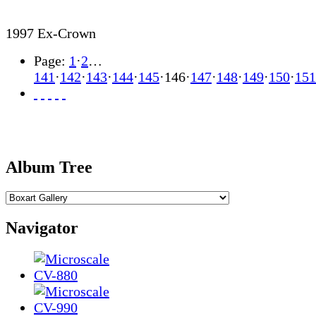
1997 Ex-Crown
Page:
1
·
2
…
141
·
142
·
143
·
144
·
145
·
146
·
147
·
148
·
149
·
150
·
151
Album Tree
Navigator