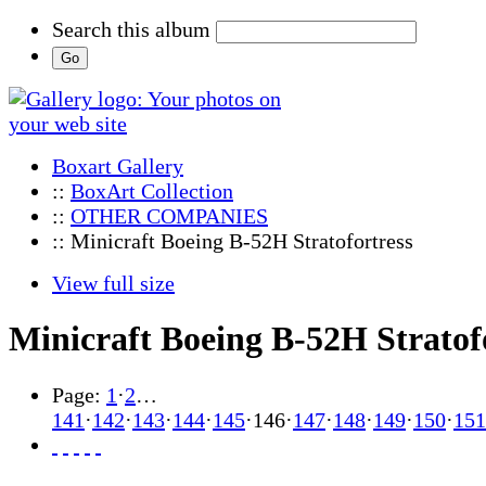
Search this album
Boxart Gallery
::
BoxArt Collection
::
OTHER COMPANIES
:: Minicraft Boeing B-52H Stratofortress
View full size
Minicraft Boeing B-52H Stratof
Page:
1
·
2
…
141
·
142
·
143
·
144
·
145
·
146
·
147
·
148
·
149
·
150
·
151