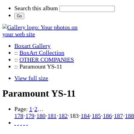
Search this album
Boxart Gallery
::
BoxArt Collection
::
OTHER COMPANIES
:: Paramount YS-11
View full size
Paramount YS-11
Page:
1
·
2
…
178
·
179
·
180
·
181
·
182
·
183
·
184
·
185
·
186
·
187
·
188