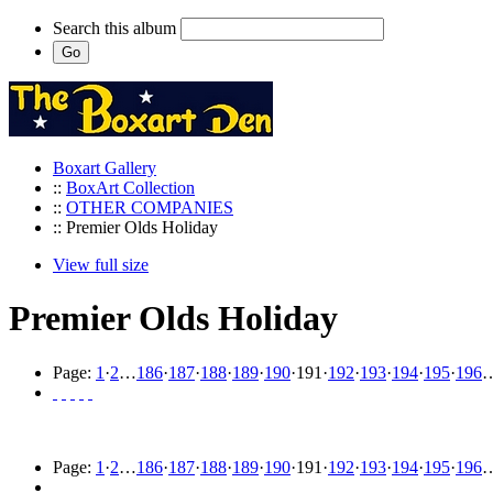
Search this album
Boxart Gallery
::
BoxArt Collection
::
OTHER COMPANIES
:: Premier Olds Holiday
View full size
Premier Olds Holiday
Page:
1
·
2
…
186
·
187
·
188
·
189
·
190
·
191
·
192
·
193
·
194
·
195
·
196
Page:
1
·
2
…
186
·
187
·
188
·
189
·
190
·
191
·
192
·
193
·
194
·
195
·
196