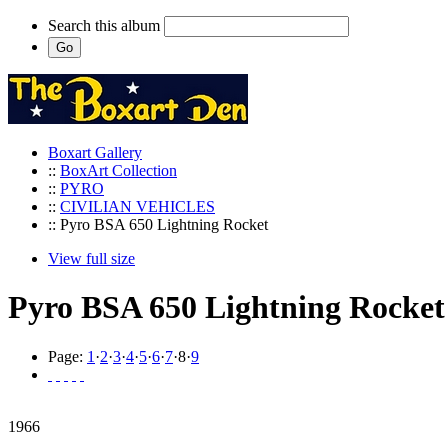
Search this album
Boxart Gallery
::
BoxArt Collection
::
PYRO
::
CIVILIAN VEHICLES
:: Pyro BSA 650 Lightning Rocket
View full size
Pyro BSA 650 Lightning Rocket
Page:
1
·
2
·
3
·
4
·
5
·
6
·
7
·
8
·
9
1966