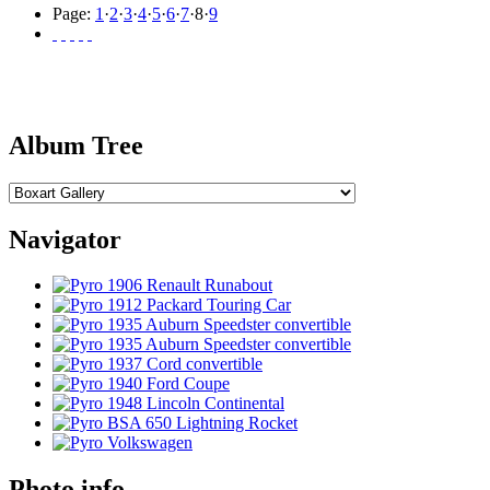
Page:
1
·
2
·
3
·
4
·
5
·
6
·
7
·
8
·
9
Album Tree
Navigator
Photo info