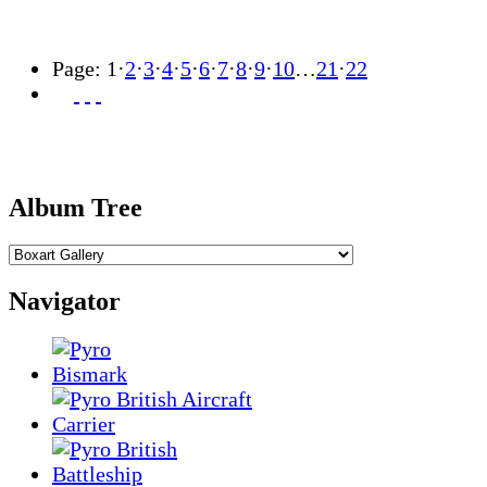
Page:
1
·
2
·
3
·
4
·
5
·
6
·
7
·
8
·
9
·
10
…
21
·
22
Album Tree
Navigator