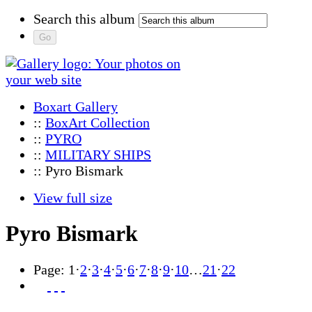
Search this album
Boxart Gallery
::
BoxArt Collection
::
PYRO
::
MILITARY SHIPS
:: Pyro Bismark
View full size
Pyro Bismark
Page:
1
·
2
·
3
·
4
·
5
·
6
·
7
·
8
·
9
·
10
…
21
·
22