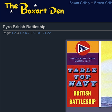
Boxart Gallery
::
BoxArt Coll
Pyro British Battleship
Page:
1
·
2
·
3
·
4
·
5
·
6
·
7
·
8
·
9
·
10
…
21
·
22