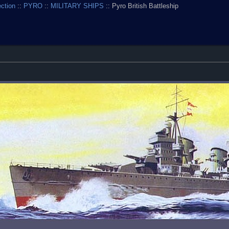
ection
::
PYRO
::
MILITARY SHIPS
:: Pyro British Battleship