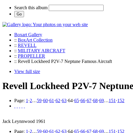
Search this album
Boxart Gallery
::
BoxArt Collection
::
REVELL
::
MILITARY AIRCRAFT
::
PROPELLER
:: Revell Lockheed P2V-7 Neptune Famous Aircraft
View full size
Revell Lockheed P2V-7 Neptune
Page:
1
·
2
…
59
·
60
·
61
·
62
·
63
·
64
·
65
·
66
·
67
·
68
·
69
…
151
·
152
Jack Leynnwood 1961
Page:
1
·
2
…
59
·
60
·
61
·
62
·
63
·
64
·
65
·
66
·
67
·
68
·
69
…
151
·
152