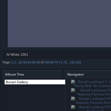
Al White 1961
Page:
1
·
2
…
62
·
63
·
64
·
65
·
66
·
67
·
68
·
69
·
70
·
71
·
72
…
151
·
152
Album Tree
Navigator