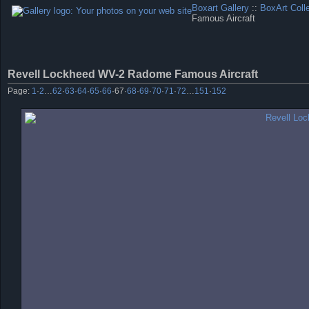
Boxart Gallery
::
BoxArt Coll
Famous Aircraft
Revell Lockheed WV-2 Radome Famous Aircraft
Page:
1
·
2
…
62
·
63
·
64
·
65
·
66
·
67
·
68
·
69
·
70
·
71
·
72
…
151
·
152