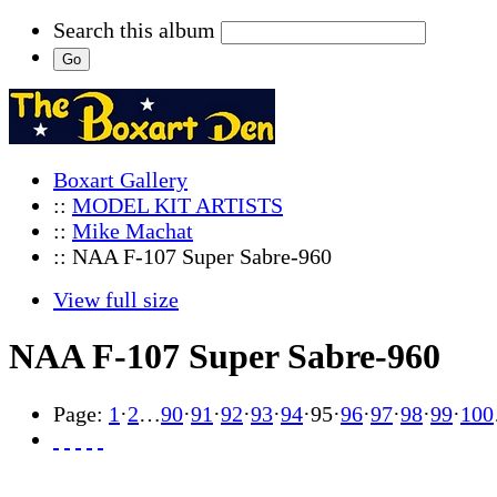
Search this album
Boxart Gallery
::
MODEL KIT ARTISTS
::
Mike Machat
:: NAA F-107 Super Sabre-960
View full size
NAA F-107 Super Sabre-960
Page:
1
·
2
…
90
·
91
·
92
·
93
·
94
·
95
·
96
·
97
·
98
·
99
·
100