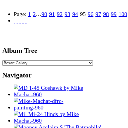
Page:
1
·
2
…
90
·
91
·
92
·
93
·
94
·
95
·
96
·
97
·
98
·
99
·
100
Album Tree
Navigator