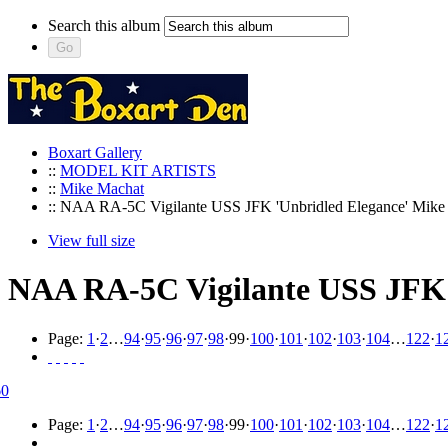
Search this album
Boxart Gallery
::
MODEL KIT ARTISTS
::
Mike Machat
:: NAA RA-5C Vigilante USS JFK 'Unbridled Elegance' Mike
View full size
NAA RA-5C Vigilante USS JFK 
Page:
1
·
2
…
94
·
95
·
96
·
97
·
98
·
99
·
100
·
101
·
102
·
103
·
104
…
122
·
1
Page:
1
·
2
…
94
·
95
·
96
·
97
·
98
·
99
·
100
·
101
·
102
·
103
·
104
…
122
·
1