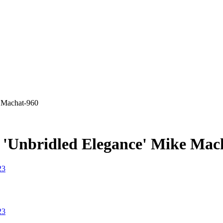
 Machat-960
'Unbridled Elegance' Mike Mac
23
23