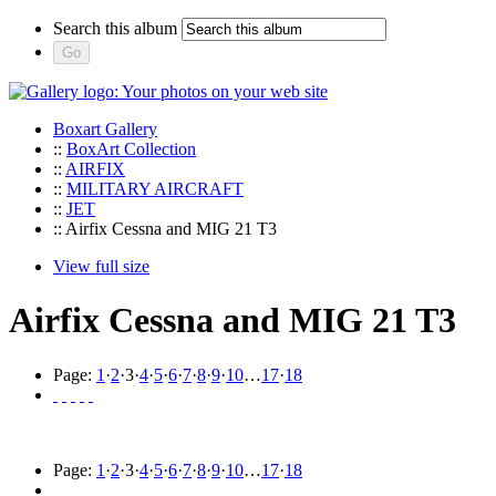
Search this album
Boxart Gallery
::
BoxArt Collection
::
AIRFIX
::
MILITARY AIRCRAFT
::
JET
:: Airfix Cessna and MIG 21 T3
View full size
Airfix Cessna and MIG 21 T3
Page:
1
·
2
·
3
·
4
·
5
·
6
·
7
·
8
·
9
·
10
…
17
·
18
Page:
1
·
2
·
3
·
4
·
5
·
6
·
7
·
8
·
9
·
10
…
17
·
18