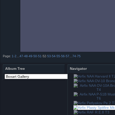
Page:
1
·
2
…
47
·
48
·
49
·
50
·
51
·
52
·
53
·
54
·
55
·
56
·
57
…
74
·
75
Album Tree
Navigator