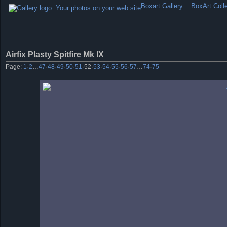
Boxart Gallery
::
BoxArt Coll
Airfix Plasty Spitfire Mk lX
Page:
1
·
2
…
47
·
48
·
49
·
50
·
51
·
52
·
53
·
54
·
55
·
56
·
57
…
74
·
75