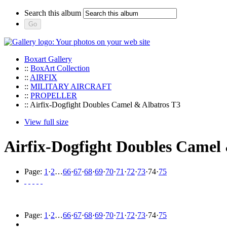
Search this album
Boxart Gallery
::
BoxArt Collection
::
AIRFIX
::
MILITARY AIRCRAFT
::
PROPELLER
:: Airfix-Dogfight Doubles Camel & Albatros T3
View full size
Airfix-Dogfight Doubles Camel
Page:
1
·
2
…
66
·
67
·
68
·
69
·
70
·
71
·
72
·
73
·
74
·
75
Page:
1
·
2
…
66
·
67
·
68
·
69
·
70
·
71
·
72
·
73
·
74
·
75