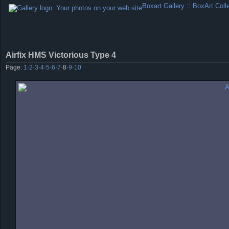
Boxart Gallery
::
BoxArt Coll
Airfix HMS Victorious Type 4
Page:
1
·
2
·
3
·
4
·
5
·
6
·
7
·
8
·
9
·
10