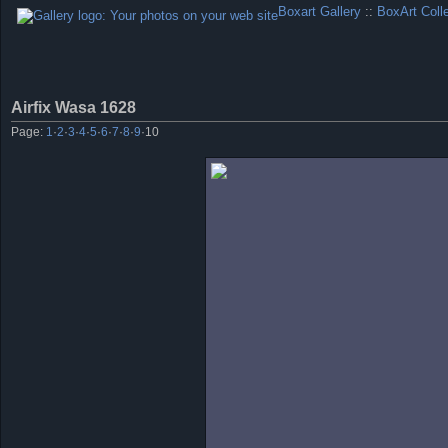
Boxart Gallery
::
BoxArt Coll
Airfix Wasa 1628
Page:
1
·
2
·
3
·
4
·
5
·
6
·
7
·
8
·
9
·
10