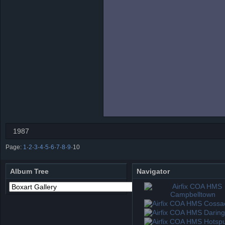
1987
Page:
1
·
2
·
3
·
4
·
5
·
6
·
7
·
8
·
9
·
10
Album Tree
Navigator