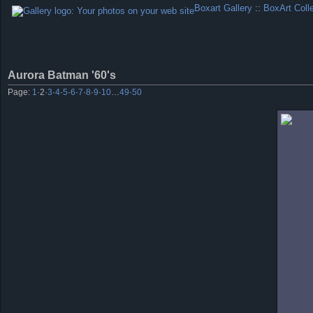
Boxart Gallery
::
BoxArt Coll
Aurora Batman '60's
Page:
1
·
2
·
3
·
4
·
5
·
6
·
7
·
8
·
9
·
10
…
49
·
50