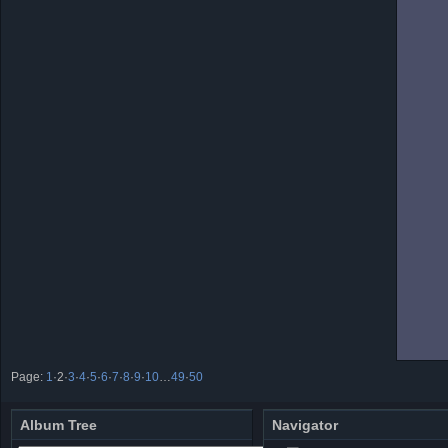
Page:
1
·
2
·
3
·
4
·
5
·
6
·
7
·
8
·
9
·
10
…
49
·
50
Album Tree
Navigator