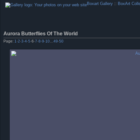
Boxart Gallery
::
BoxArt Coll
Aurora Butterflies Of The World
Page:
1
·
2
·
3
·
4
·
5
·
6
·
7
·
8
·
9
·
10
…
49
·
50