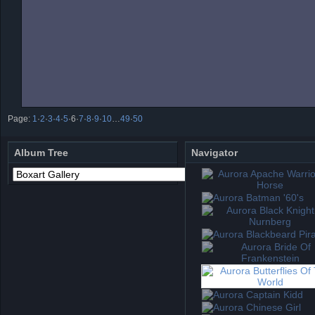
Page:
1
·
2
·
3
·
4
·
5
·
6
·
7
·
8
·
9
·
10
…
49
·
50
Album Tree
Navigator